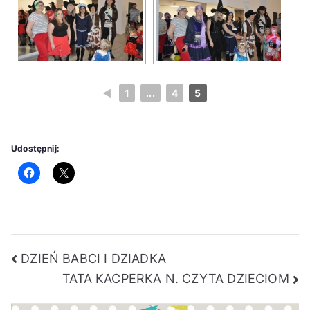
◄
1
...
4
5
Udostępnij:
Nawigacja
DZIEŃ BABCI I DZIADKA
TATA KACPERKA N. CZYTA DZIECIOM
wpisu