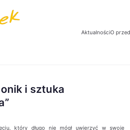
Aktualności
O przed
PROMYCZEK
Niepubliczne Przedszkole Językowe
onik i sztuka
a”
ęciu, który długo nie mógł uwierzyć w swoje