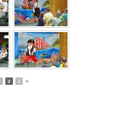
1
2
3
►