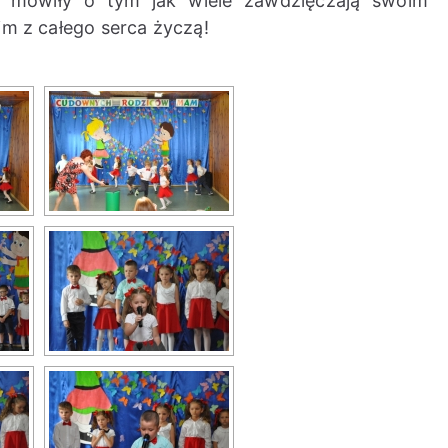
i mówiły o tym jak wiele zawdzięczają swoim
im z całego serca życzą!