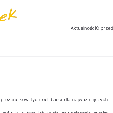
Aktualności
O przed
PROMYCZEK
Niepubliczne Przedszkole Językowe
 prezencików tych od dzieci dla najważniejszych