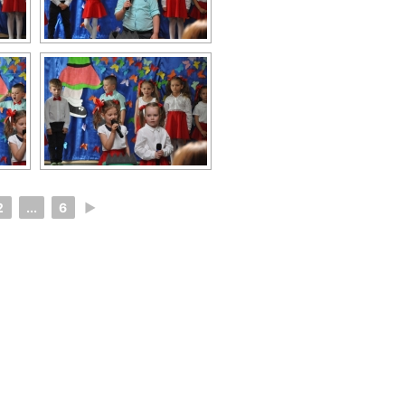
2
...
6
►