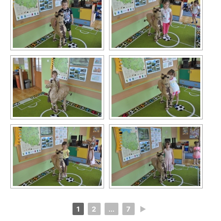
1
2
...
7
►