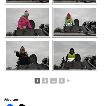
1
2
...
5
►
Udostępnij: