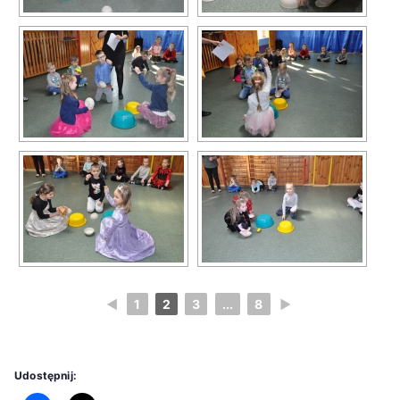
◄
1
2
3
...
8
►
Udostępnij: