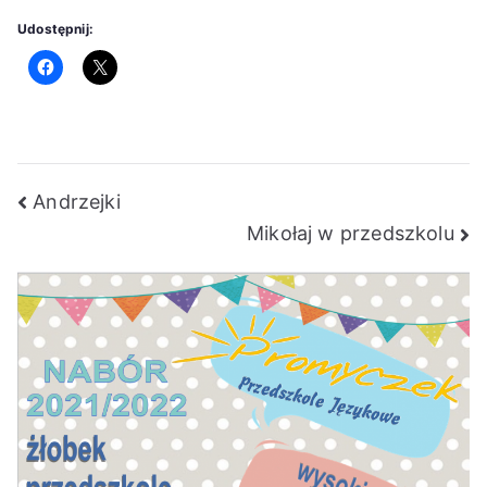
Udostępnij:
Nawigacja
Andrzejki
Mikołaj w przedszkolu
wpisu