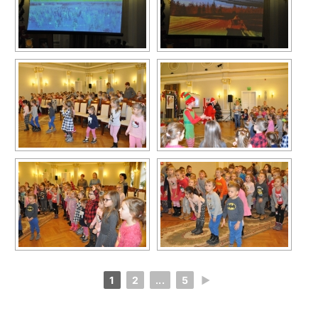
1
2
...
5
►