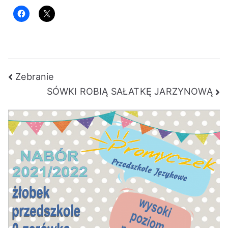
Nawigacja
Zebranie
SÓWKI ROBIĄ SAŁATKĘ JARZYNOWĄ
wpisu