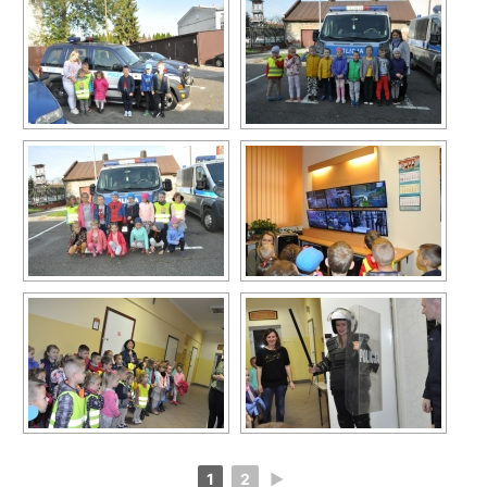
1
2
►