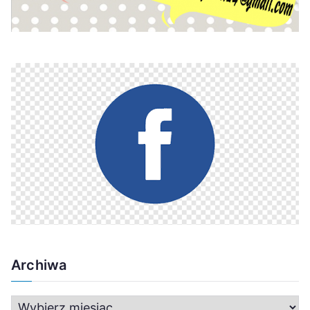
Archiwa
A