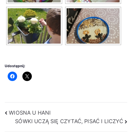
Udostępnij:
Nawigacja
WIOSNA U HANI
SÓWKI UCZĄ SIĘ CZYTAĆ, PISAĆ I LICZYĆ
wpisu