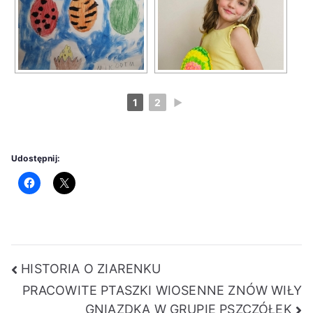
1
2
►
Udostępnij:
Nawigacja
HISTORIA O ZIARENKU
PRACOWITE PTASZKI WIOSENNE ZNÓW WIŁY
wpisu
GNIAZDKA W GRUPIE PSZCZÓŁEK