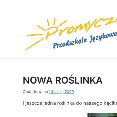
Przejdź
do
treści
NOWA ROŚLINKA
Opublikowano
14 maja, 2020
I jeszcze jedna roślinka do naszego kącik