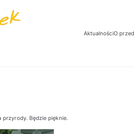
Aktualności
O przed
PROMYCZEK
Niepubliczne Przedszkole Językowe
a przyrody. Będzie pięknie.