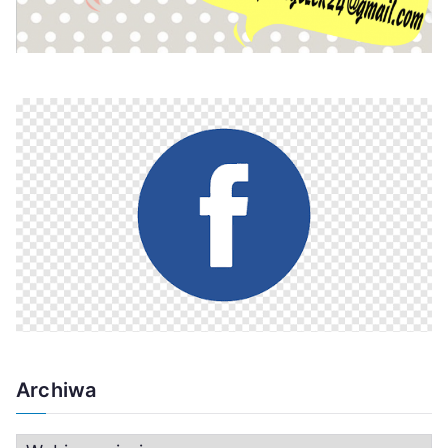
Archiwa
A