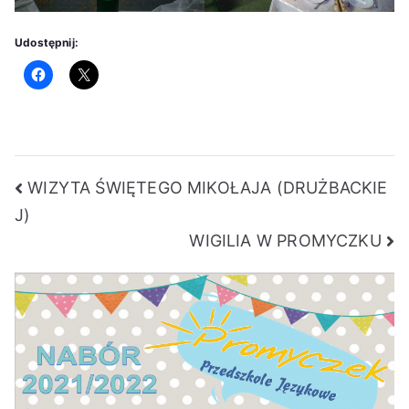
Udostępnij:
Nawigacja
WIZYTA ŚWIĘTEGO MIKOŁAJA (DRUŻBACKIE
J)
wpisu
WIGILIA W PROMYCZKU