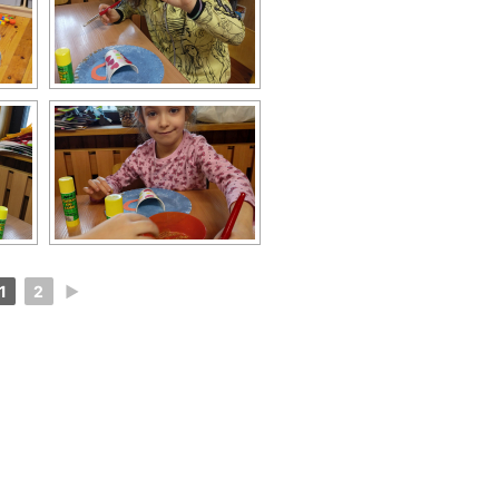
1
2
►