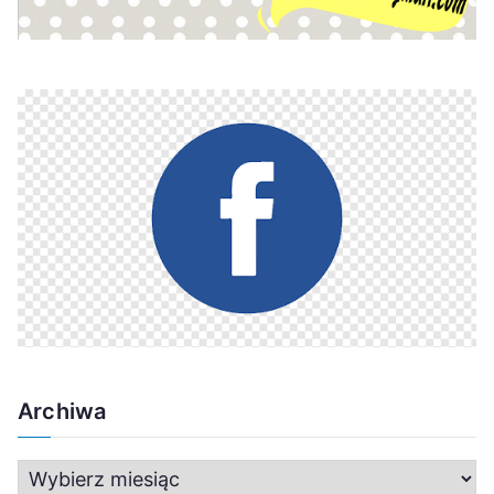
Archiwa
A