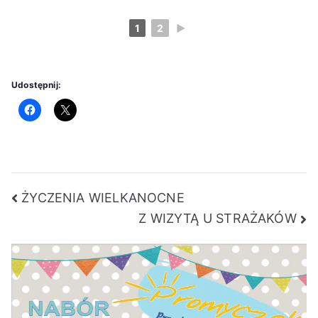
1
2
►
Udostępnij:
Nawigacja
ŻYCZENIA WIELKANOCNE
Z WIZYTĄ U STRAŻAKÓW
wpisu