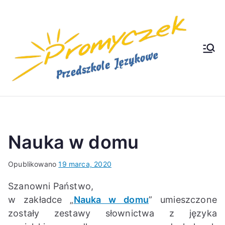
Przejdź
do
treści
P
Niepu
bliczn
e
R
Przed
szkole
O
Język
owe
M
Nauka w domu
Y
Opublikowano
19 marca, 2020
C
Szanowni Państwo,
w zakładce „
Nauka w domu
” umieszczone
ZE
zostały zestawy słownictwa z języka