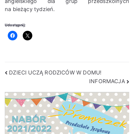
angielskiego dla grup przedszkolnych
K
na bieżący tydzień.
Udostępnij:
Nawigacja
DZIECI UCZĄ RODZICÓW W DOMU!
INFORMACJA
wpisu