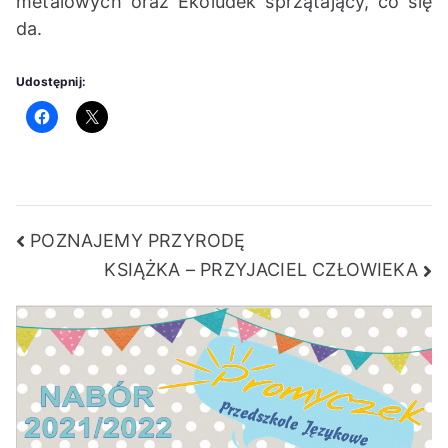
metalowych oraz Ekoludek sprzątający, co się
da.
Udostępnij:
Nawigacja
POZNAJEMY PRZYRODĘ
KSIĄŻKA – PRZYJACIEL CZŁOWIEKA
wpisu